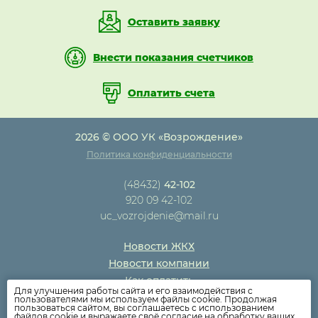
Оставить заявку
Внести показания счетчиков
Оплатить счета
2026 © ООО УК «Возрождение»
Политика конфиденциальности
(48432)
42-102
920 09 42-102
uc_vozrojdenie@mail.ru
Новости ЖКХ
Новости компании
Как оплатить
Для улучшения работы сайта и его взаимодействия с
Дома
пользователями мы используем файлы cookie. Продолжая
пользоваться сайтом, вы соглашаетесь с использованием
Раскрытие информации
файлов cookie и выражаете своё согласие на обработку ваших