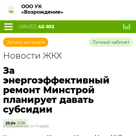
ООО УК
«Возрождение»
(48432)
42-102
Запись на прием
Личный кабинет
Новости ЖКХ
За
энергоэффективный
ремонт Минстрой
планирует давать
субсидии
25.04
2018
Изображение от Freepik